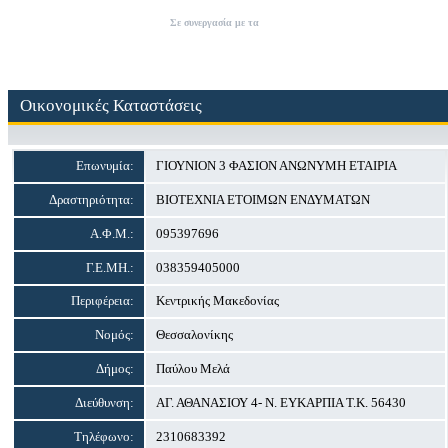
Σε συνεργασία με τα
ΓΙΟΥΝΙΟΝ 3 ΦΑΣΙΟΝ Α
Οικονομικές Καταστάσεις
Επωνυμία:
ΓΙΟΥΝΙΟΝ 3 ΦΑΣΙΟΝ ΑΝΩΝΥΜΗ ΕΤΑΙΡΙΑ
Δραστηριότητα:
ΒΙΟΤΕΧΝΙΑ ΕΤΟΙΜΩΝ ΕΝΔΥΜΑΤΩΝ
Α.Φ.Μ.:
095397696
Γ.Ε.ΜΗ.:
038359405000
Περιφέρεια:
Κεντρικής Μακεδονίας
Νομός:
Θεσσαλονίκης
Δήμος:
Παύλου Μελά
Διεύθυνση:
ΑΓ. ΑΘΑΝΑΣΙΟΥ 4- Ν. ΕΥΚΑΡΠΙΑ Τ.Κ. 56430
Τηλέφωνο:
2310683392